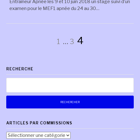
Entraîneur Apnée les 9 et 10 juin 2018 un stage suivi d’un
examen pour le MEF1 apnée du 24 au 30…
Pagination
Page
Page
Page
4
1
…
3
des
RECHERCHE
publications
Rechercher :
ARTICLES PAR COMMISSIONS
Articles