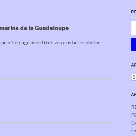
R
Re
marins de la Guadeloupe
sur cette page avec 10 de vos plus belles photos
A
Ar
pa
co
A
R
F
Ex
Fo