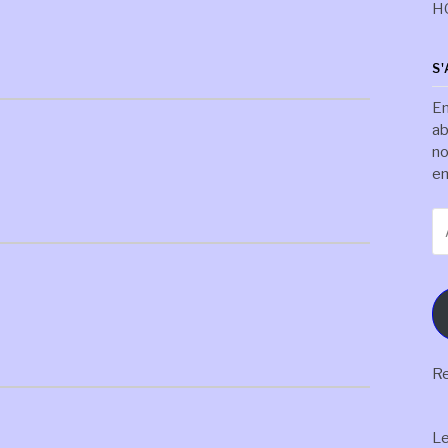
H
S
En
ab
no
em
Ad
e-
ma
Re
L