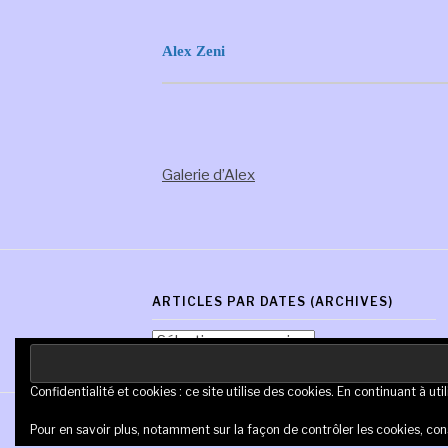
Alex Zeni
Galerie d’Alex
ARTICLES PAR DATES (ARCHIVES)
Articles
par
dates
Confidentialité et cookies : ce site utilise des cookies. En continuant à uti
(Archives)
Copyright © AM Coregua | Tous droits réservés.
Pour en savoir plus, notamment sur la façon de contrôler les cookies, con