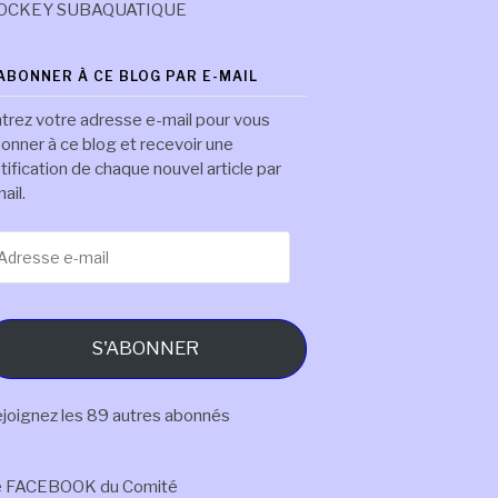
OCKEY SUBAQUATIQUE
'ABONNER À CE BLOG PAR E-MAIL
trez votre adresse e-mail pour vous
onner à ce blog et recevoir une
tification de chaque nouvel article par
ail.
resse
il
S'ABONNER
joignez les 89 autres abonnés
e FACEBOOK du Comité