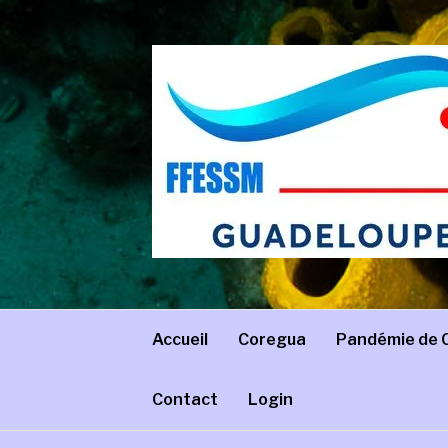
Aller
au
contenu
COREGUA
Comité régional de Guadeloupe – FFESSM
Accueil
Coregua
Pandémie de 
Contact
Login