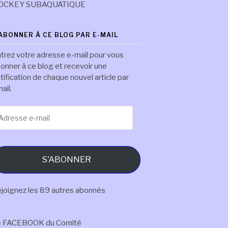
OCKEY SUBAQUATIQUE
'ABONNER À CE BLOG PAR E-MAIL
trez votre adresse e-mail pour vous
onner à ce blog et recevoir une
tification de chaque nouvel article par
ail.
resse
il
S'ABONNER
joignez les 89 autres abonnés
e FACEBOOK du Comité