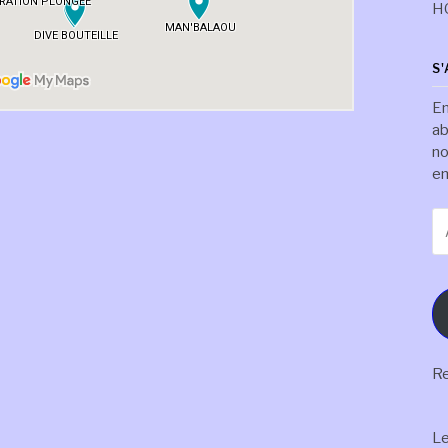
H
S
En
ab
no
em
Ad
e-
ma
Re
L