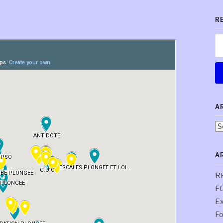
R
Re
A
Ar
pa
co
A
R
F
Ex
Fo