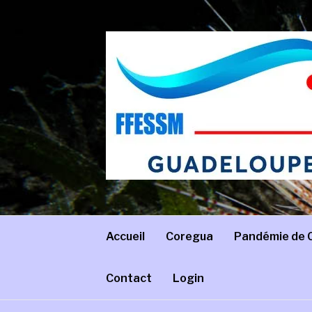
Aller
au
contenu
COREGUA
Comité régional de Guadeloupe – FFESSM
Accueil
Coregua
Pandémie de 
Contact
Login