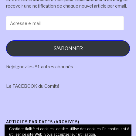
recevoir une notification de chaque nouvel article par email.
Adresse
e-
mail
S'ABONNER
Rejoignez les 91 autres abonnés
Le FACEBOOK du Comité
ARTICLES PAR DATES (ARCHIVES)
Confidentialité et cookies : ce site utilise des cookies. En continuant à
Articles
utiliser ce site Web, vous acceptez leur utilisation.