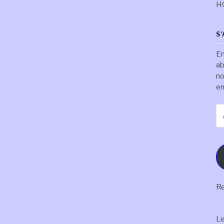
H
S
En
ab
no
em
Ad
e-
ma
Re
L