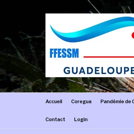
Aller
au
contenu
COREGUA
Comité régional de Guadeloupe – FFESSM
Accueil
Coregua
Pandémie de 
Contact
Login