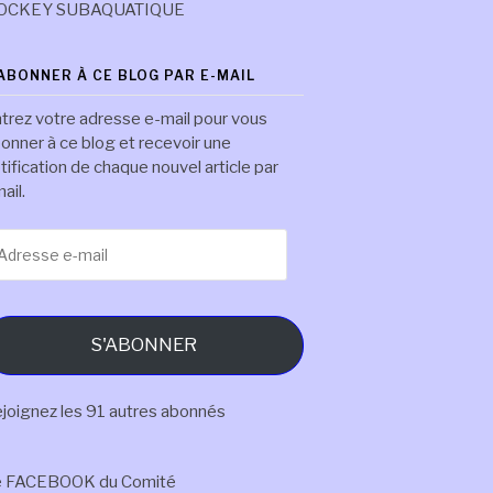
OCKEY SUBAQUATIQUE
'ABONNER À CE BLOG PAR E-MAIL
trez votre adresse e-mail pour vous
onner à ce blog et recevoir une
tification de chaque nouvel article par
ail.
resse
il
S'ABONNER
joignez les 91 autres abonnés
e FACEBOOK du Comité