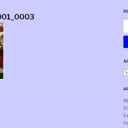
R
e001_0003
Re
A
Ar
pa
co
A
R
F
Ex
Fo