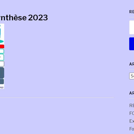
R
synthèse 2023
Re
A
Ar
pa
co
A
R
F
Ex
Fo