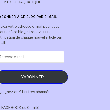
OCKEY SUBAQUATIQUE
'ABONNER À CE BLOG PAR E-MAIL
trez votre adresse e-mail pour vous
onner à ce blog et recevoir une
tification de chaque nouvel article par
ail.
resse
il
S'ABONNER
joignez les 91 autres abonnés
e FACEBOOK du Comité