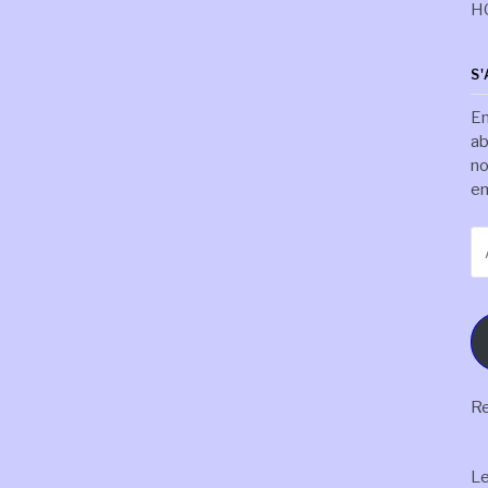
H
S
En
ab
no
em
Ad
e-
ma
Re
L