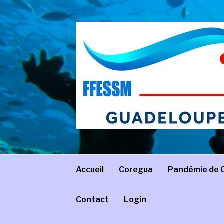
Aller
au
contenu
COREGUA
Comité régional de Guadeloupe – FFESSM
Accueil
Coregua
Pandémie de 
Contact
Login