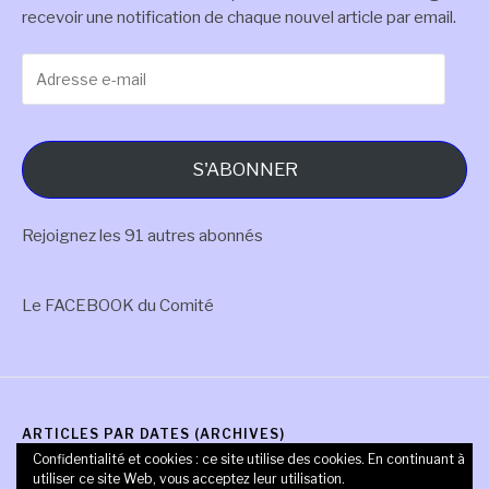
recevoir une notification de chaque nouvel article par email.
Adresse
e-
mail
S'ABONNER
Rejoignez les 91 autres abonnés
Le FACEBOOK du Comité
ARTICLES PAR DATES (ARCHIVES)
Confidentialité et cookies : ce site utilise des cookies. En continuant à
Articles
utiliser ce site Web, vous acceptez leur utilisation.