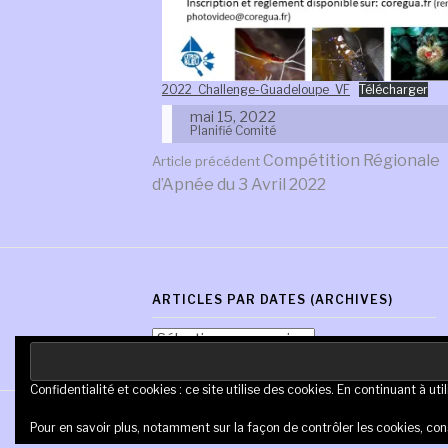
2022_Challenge-Guadeloupe_VF
Télécharger
mai 15, 2022
Planifié
Comité
Lire
Compétition Régionale
Article précédent
d’Apnée du 3 Avril 2022
la
suite
ARTICLES PAR DATES (ARCHIVES)
Articles
par
dates
Confidentialité et cookies : ce site utilise des cookies. En continuant à uti
(Archives)
Copyright © AM Coregua | Tous droits réservés.
Pour en savoir plus, notamment sur la façon de contrôler les cookies, con