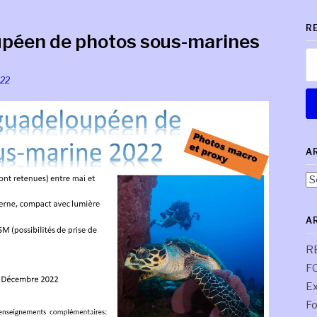
R
upéen de photos sous-marines
Re
022
A
Ar
pa
co
A
R
F
Ex
Fo