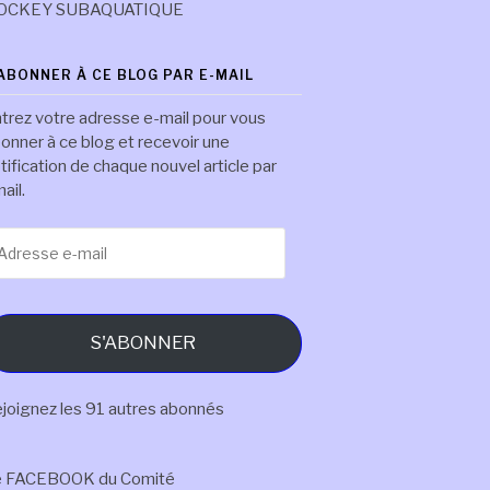
OCKEY SUBAQUATIQUE
'ABONNER À CE BLOG PAR E-MAIL
trez votre adresse e-mail pour vous
onner à ce blog et recevoir une
tification de chaque nouvel article par
ail.
resse
il
S'ABONNER
joignez les 91 autres abonnés
e FACEBOOK du Comité