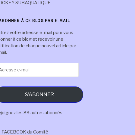
OCKEY SUBAQUATIQUE
'ABONNER À CE BLOG PAR E-MAIL
trez votre adresse e-mail pour vous
onner à ce blog et recevoir une
tification de chaque nouvel article par
ail.
resse
il
S'ABONNER
joignez les 89 autres abonnés
e FACEBOOK du Comité