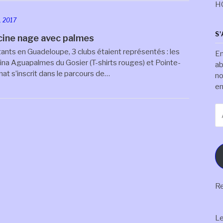
H
, 2017
S
ine nage avec palmes
ants en Guadeloupe, 3 clubs étaient représentés : les
En
ina Aguapalmes du Gosier (T-shirts rouges) et Pointe-
ab
at s’inscrit dans le parcours de…
no
em
Ad
e-
ma
Re
L