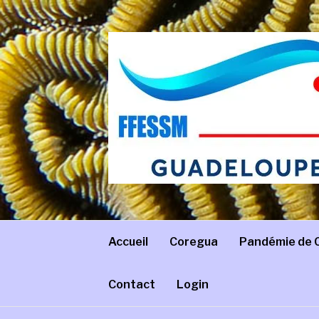
Aller
au
contenu
COREGUA
Comité régional de Guadeloupe – FFESSM
Accueil
Coregua
Pandémie de 
Contact
Login