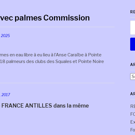
R
vec palmes Commission
Re
, 2025
s en eau libre à eu lieu à l’Anse Caraïbe à Pointe
i 18 palmeurs des clubs des Squales et Pointe Noire
A
Ar
pa
co
A
, 2017
r le FRANCE ANTILLES dans la même
R
F
Ex
Fo