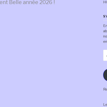
dent
Belle année 2026 !
H
S
En
ab
no
em
Ad
e-
ma
Re
L