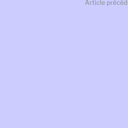
Lire
Article précé
la
suite