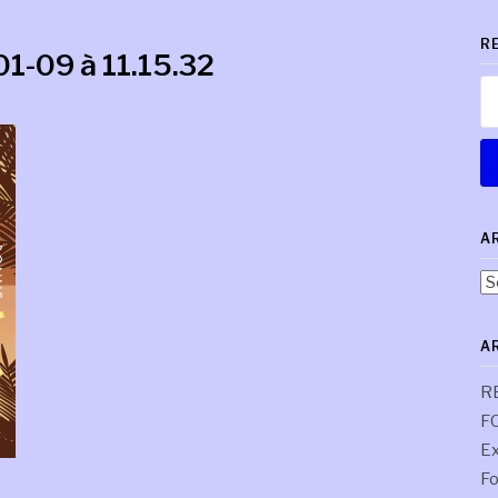
R
1-09 à 11.15.32
Re
A
Ar
pa
co
A
R
F
Ex
Fo