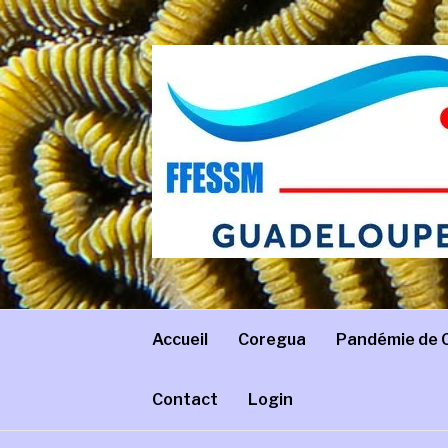
Aller
au
contenu
COREGUA
Comité régional de Guadeloupe – FFESSM
Accueil
Coregua
Pandémie de 
Contact
Login