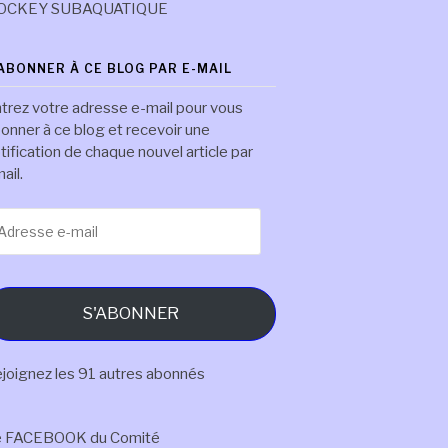
OCKEY SUBAQUATIQUE
'ABONNER À CE BLOG PAR E-MAIL
trez votre adresse e-mail pour vous
onner à ce blog et recevoir une
tification de chaque nouvel article par
ail.
resse
il
S'ABONNER
joignez les 91 autres abonnés
e FACEBOOK du Comité