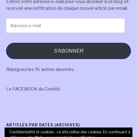
Entrez votre adresse e-mail pour vous abonner à ce blog et
recevoir une notification de chaque nouvel article par email.
Adresse
e-
mail
S'ABONNER
Rejoignez les 91 autres abonnés
Le FACEBOOK du Comité
ARTICLES PAR DATES (ARCHIVES)
Confidentialité et cookies : ce site utilise des cookies. En continuant à
Articles