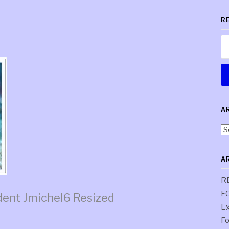
R
Re
A
Ar
pa
co
A
R
F
dent
Jmichel6 Resized
Ex
Fo