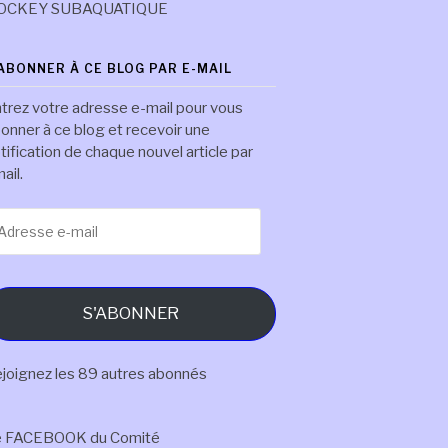
OCKEY SUBAQUATIQUE
'ABONNER À CE BLOG PAR E-MAIL
trez votre adresse e-mail pour vous
onner à ce blog et recevoir une
tification de chaque nouvel article par
ail.
resse
il
S'ABONNER
joignez les 89 autres abonnés
e FACEBOOK du Comité