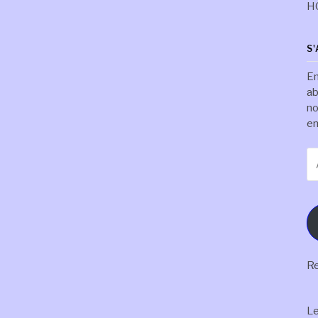
H
S
En
ab
no
em
Ad
e-
ma
Re
L