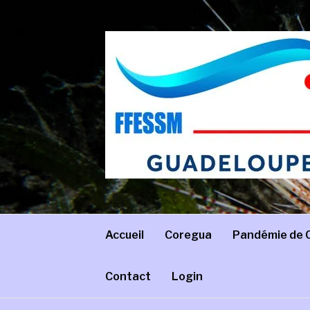
Aller
au
contenu
COREGUA
Comité régional de Guadeloupe – FFESSM
Accueil
Coregua
Pandémie de 
Contact
Login