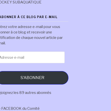
OCKEY SUBAQUATIQUE
'ABONNER À CE BLOG PAR E-MAIL
trez votre adresse e-mail pour vous
onner à ce blog et recevoir une
tification de chaque nouvel article par
ail.
resse
il
S'ABONNER
joignez les 89 autres abonnés
e FACEBOOK du Comité