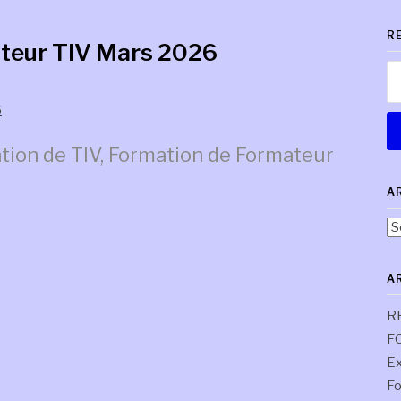
R
ateur TIV Mars 2026
Re
6
tion de TIV, Formation de Formateur
A
Ar
pa
co
A
R
F
Ex
Fo