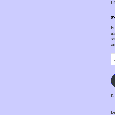
H
S
En
ab
no
em
Ad
e-
ma
Re
L