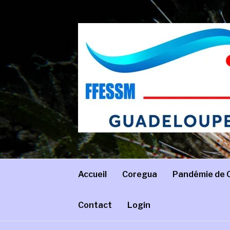
Aller
au
contenu
COREGUA
Comité régional de Guadeloupe – FFESSM
Accueil
Coregua
Pandémie de 
Contact
Login